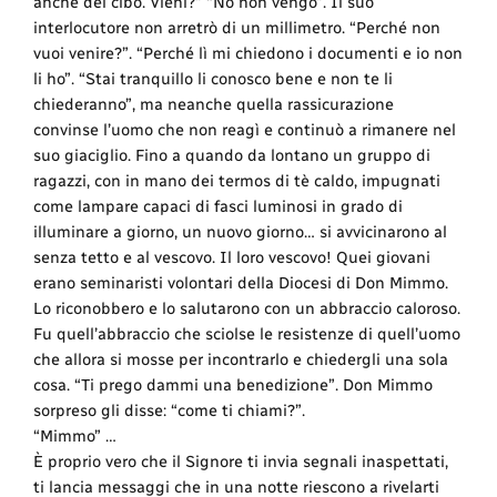
anche del cibo. Vieni?” “No non vengo”. Il suo
interlocutore non arretrò di un millimetro. “Perché non
vuoi venire?”. “Perché lì mi chiedono i documenti e io non
li ho”. “Stai tranquillo li conosco bene e non te li
chiederanno”, ma neanche quella rassicurazione
convinse l’uomo che non reagì e continuò a rimanere nel
suo giaciglio. Fino a quando da lontano un gruppo di
ragazzi, con in mano dei termos di tè caldo, impugnati
come lampare capaci di fasci luminosi in grado di
illuminare a giorno, un nuovo giorno… si avvicinarono al
senza tetto e al vescovo. Il loro vescovo! Quei giovani
erano seminaristi volontari della Diocesi di Don Mimmo.
Lo riconobbero e lo salutarono con un abbraccio caloroso.
Fu quell’abbraccio che sciolse le resistenze di quell’uomo
che allora si mosse per incontrarlo e chiedergli una sola
cosa. “Ti prego dammi una benedizione”. Don Mimmo
sorpreso gli disse: “come ti chiami?”.
“Mimmo” …
È proprio vero che il Signore ti invia segnali inaspettati,
ti lancia messaggi che in una notte riescono a rivelarti