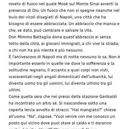
roveto di fuoco nel quale Mosè sul Monte Sinai avvertì la
presenza di Dio. Un fuoco che non si spegne neanche nel
buio dei vicoli disagiati di Napoli, una città che ha
bisogno di essere abbracciata. Un abbraccio che manca e
che, se dato, può cambiare e salvare la vita.
Don Mimmo Battaglia dona quest’abbraccio ai senza
tetto della città, ai giovani immigrati, a chi vive la strada,
a chi non ha più niente e più nessuno.
È l’arcivescovo di Napoli ma di notte nessuno lo sa. Non è
importante esserlo in quelle vie dove la sofferenza e la
solitudine regnano, lì accanto a quei corpi non visti,
scaraventati negli angoli dimenticati dell’urbanità, lui
diventa uomo tra gli uomini, lui diventa ultimo tra gli
ultimi.
Come quella sera che nei pressi della stazione Garibaldi
ha incontrato un altro sé. Si nascondeva sotto una
coperta lercia avvolto di stracci. “Hai mangiato?” chiese
all’uomo. “No”, rispose. “Vuoi venire con me conosco un
posto qui vicino dove puoi stare al caldo e ti daranno