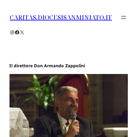
Vai
al
CARITAS.DIOCESISANMINIATO.IT
contenuto
Instagram
Facebook
X
Il direttore Don Armando Zappolini