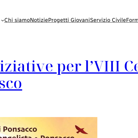
Chi siamo
Notizie
Progetti Giovani
Servizio Civile
Form
iziative per l’VIII 
sco